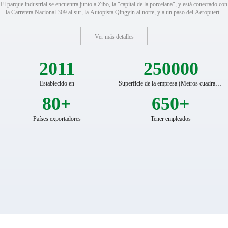
El parque industrial se encuentra junto a Zibo, la "capital de la porcelana", y está conectado con
la Carretera Nacional 309 al sur, la Autopista Qingyin al norte, y a un paso del Aeropuerto
Internacional de Jinan Yaowan. Su privilegiada ubicación geográfica no solo garantiza un
transporte conveniente, sino que también impulsa constantemente el desarrollo de la empresa
gracias a su profundo legado cultural.
Ver más detalles
2011
250000
Establecido en
Superficie de la empresa (Metros cuadrados)
80
+
650
+
Países exportadores
Tener empleados