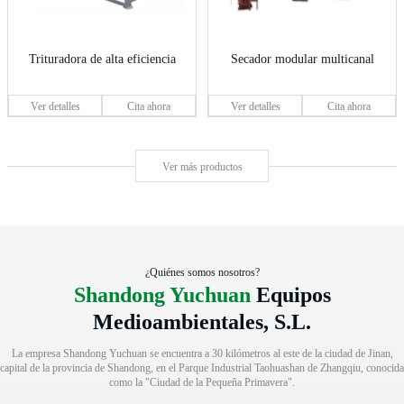
Trituradora de alta eficiencia
Secador modular multicanal
Ver detalles
Cita ahora
Ver detalles
Cita ahora
Ver más productos
¿Quiénes somos nosotros?
Shandong Yuchuan
Equipos
Medioambientales, S.L.
La empresa Shandong Yuchuan se encuentra a 30 kilómetros al este de la ciudad de Jinan,
capital de la provincia de Shandong, en el Parque Industrial Taohuashan de Zhangqiu, conocida
como la "Ciudad de la Pequeña Primavera".