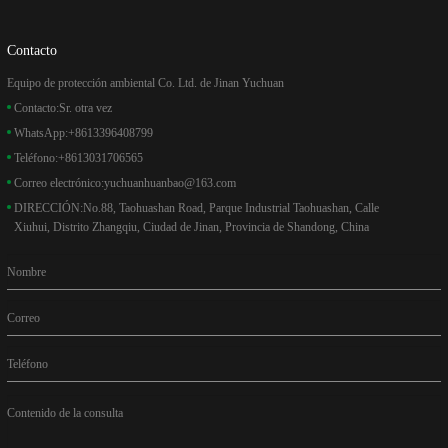
Contacto
Equipo de protección ambiental Co. Ltd. de Jinan Yuchuan
Contacto:
Sr. otra vez
WhatsApp:
+8613396408799
Teléfono:
+8613031706565
Correo electrónico:
yuchuanhuanbao@163.com
DIRECCIÓN:
No.88, Taohuashan Road, Parque Industrial Taohuashan, Calle
Xiuhui, Distrito Zhangqiu, Ciudad de Jinan, Provincia de Shandong, China
Nombre
Correo
Teléfono
Contenido de la consulta