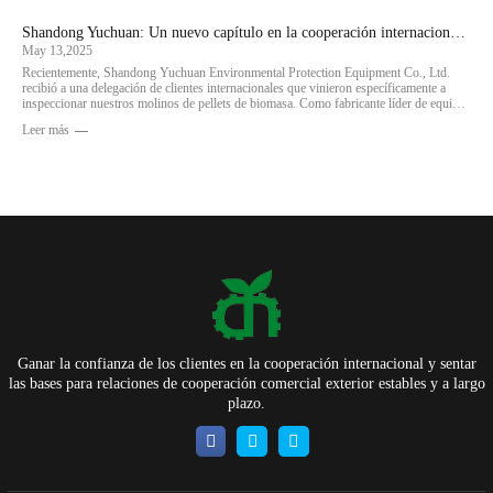
Shandong Yuchuan: Un nuevo capítulo en la cooperación internacional: la fábrica de pellets de biomasa atrae la atención mundial
May 13,2025
Recientemente, Shandong Yuchuan Environmental Protection Equipment Co., Ltd.
recibió a una delegación de clientes internacionales que vinieron específicamente a
inspeccionar nuestros molinos de pellets de biomasa. Como fabricante líder de equipos
originales especializado en secadores, granuladores
Leer más
Ganar la confianza de los clientes en la cooperación internacional y sentar
las bases para relaciones de cooperación comercial exterior estables y a largo
plazo.