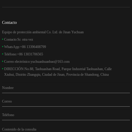
Contacto
Equipo de protección ambiental Co. Ltd. de Jinan Yuchuan
Contacto:
Sr. otra vez
WhatsApp:
+86 13396408799
Teléfono:
+86 13031706565
Correo electrónico:
yuchuanhuanbao@163.com
DIRECCIÓN:
No.88, Taohuashan Road, Parque Industrial Taohuashan, Calle
Xiuhui, Distrito Zhangqiu, Ciudad de Jinan, Provincia de Shandong, China
Nombre
Correo
Teléfono
Contenido de la consulta