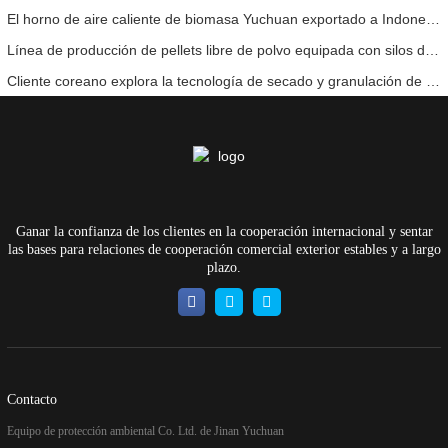
El horno de aire caliente de biomasa Yuchuan exportado a Indonesia proporciona un suministro de calor eficiente y estable para sistemas de secado
Línea de producción de pellets libre de polvo equipada con silos de almacenamiento intermedio de 500 m³ para una operación estable y eficiente
Cliente coreano explora la tecnología de secado y granulación de estiércol de pollo
Ganar la confianza de los clientes en la cooperación internacional y sentar
las bases para relaciones de cooperación comercial exterior estables y a largo
plazo.
Contacto
Equipo de protección ambiental Co. Ltd. de Jinan Yuchuan