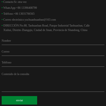
Contacto:
Sr. otra vez
WhatsApp:
+86 13396408799
Teléfono:
+86 13031706565
Correo electrónico:
yuchuanhuanbao@163.com
DIRECCIÓN:
No.88, Taohuashan Road, Parque Industrial Taohuashan, Calle
Xiuhui, Distrito Zhangqiu, Ciudad de Jinan, Provincia de Shandong, China
Nombre
Correo
Teléfono
Contenido de la consulta
enviar