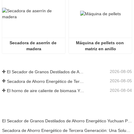
Secadora de aserrín de 
Máquina de pellets con 
madera
matriz en anillo
2026-08-05
El Secador de Granos Destilados de Ahorro Energético Yuchuan Proporciona una Solución Eficiente para el Procesamiento de Materiales con Alta Humedad
2026-08-05
Secadora de Ahorro Energético de Tercera Generación: Una Solución Eficiente y Ecológica para el Secado de Materiales con Alta Humedad
2026-08-04
El horno de aire caliente de biomasa Yuchuan exportado a Indonesia proporciona un suministro de calor eficiente y estable para sistemas de secado
El Secador de Granos Destilados de Ahorro Energético Yuchuan Proporciona una Solución Eficiente para el Procesamiento de Materiales con Alta Humedad
Secadora de Ahorro Energético de Tercera Generación: Una Solución Eficiente y Ecológica para el Secado de Materiales con Alta Humedad