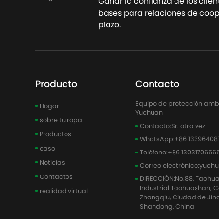
Ganar la confianza de los clien
bases para relaciones de coope
plazo.
Producto
Contacto
Equipo de protección ambie
Hogar
Yuchuan
sobre tu ropa
Contacto:
Sr. otra vez
Productos
WhatsApp:
+86 13396408
caso
Teléfono:
+86 1303170656
Noticias
Correo electrónico:
yuch
Contactos
DIRECCIÓN:
No.88, Taohu
Industrial Taohuashan, Cal
realidad virtual
Zhangqiu, Ciudad de Jina
Shandong, China