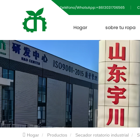
Teléfono/WhatsApp:+8613031706565
C
Hogar
sobre tu ropa
Hogar
Productos
Secador rotatorio industrial
S