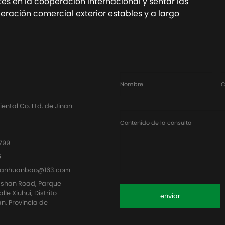
tes en la cooperación internacional y sentar las
ración comercial exterior estables y a largo
Nombre
C
ntal Co. Ltd. de Jinan
Contenido de la consulta
799
5
uanhuanbao@163.com
ashan Road, Parque
le Xiuhui, Distrito
enviar
n, Provincia de