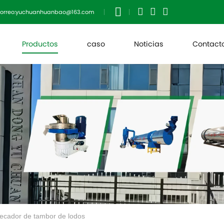
orreo:yuchuanhuanbao@163.com
Productos
caso
Noticias
Contact
ecador de tambor de lodos