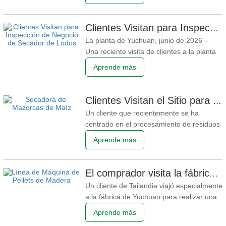
completó la aceptación en el almacén.
Como componentes centrales del equipo
de pellets de biomasa, brindan un sólido
Clientes Visitan para Inspección de Negocio de Secador de Lodos
apoyo para la posterior producción en
La planta de Yuchuan, junio de 2026 –
masa de las máquinas de
Una reciente visita de clientes a la planta
de fabricación de secadores de lodos de
Aprende más
Yuchuan marcó un paso significativo en la
cooperación bilateral, yendo más allá de la
inspección rutinaria hacia una
Clientes Visitan el Sitio para Inspeccionar la Línea de Producción de la Secadora de Mazorcas de Maíz
colaboración técnica profunda. El equipo
Un cliente que recientemente se ha
visitante
centrado en el procesamiento de residuos
agrícolas y forestales visitó Yuchuan para
Aprende más
inspeccionar varios modelos de secadores
de tambor de mazorcas de maíz y revisar
los detalles de la línea de producción. Las
El comprador visita la fábrica para inspeccionar la línea de producción completa de pellets de madera mixta
mazorcas de maíz fresco tienen un
Un cliente de Tailandia viajó especialmente
contenido de humedad
a la fábrica de Yuchuan para realizar una
inspección in situ del conjunto completo de
Aprende más
equipos de producción de pellets de