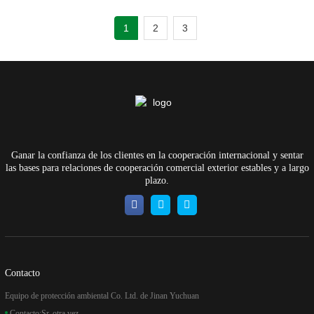
1
2
3
Ganar la confianza de los clientes en la cooperación internacional y sentar
las bases para relaciones de cooperación comercial exterior estables y a largo
plazo.
Contacto
Equipo de protección ambiental Co. Ltd. de Jinan Yuchuan
Contacto:
Sr. otra vez