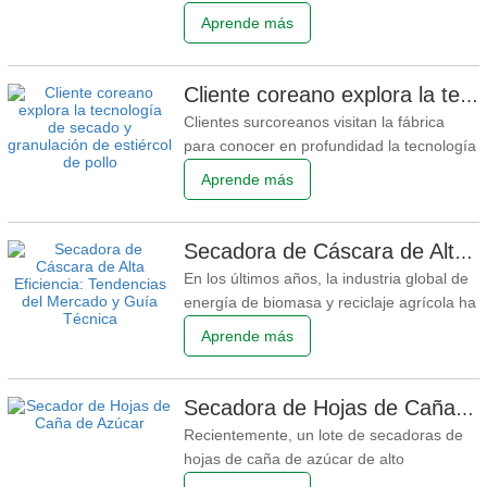
Apoyando el Funcionamiento Eficiente de
Aprende más
Sistemas de Secado Industrial
Recientemente, un horno de aire caliente
de biomasa fabricado por Shandong
Cliente coreano explora la tecnología de secado y granulación de estiércol de pollo
Yuchuan ha completado con éxito la
Clientes surcoreanos visitan la fábrica
producción, la inspección de calidad y
para conocer en profundidad la tecnología
de recuperación de recursos de estiércol
Aprende más
de pollo Recientemente, un grupo de
clientes de Corea del Sur visitó nuestra
fábrica para realizar una inspección in situ
Secadora de Cáscara de Alta Eficiencia: Tendencias del Mercado y Guía Técnica
de la línea de producción de secado y
En los últimos años, la industria global de
peletización de
energía de biomasa y reciclaje agrícola ha
experimentado una rápida expansión.
Aprende más
Como equipo clave de procesamiento
térmico, el Secador de Cáscaras
desempeña un papel esencial en la
Secadora de Hojas de Caña de Azúcar Enviada con Éxito: Potenciando el Reciclaje Global de Residuos Agrícolas
reducción del contenido de humedad en
Recientemente, un lote de secadoras de
diversos materiales de cáscara como
hojas de caña de azúcar de alto
rendimiento se ha fabricado, probado y