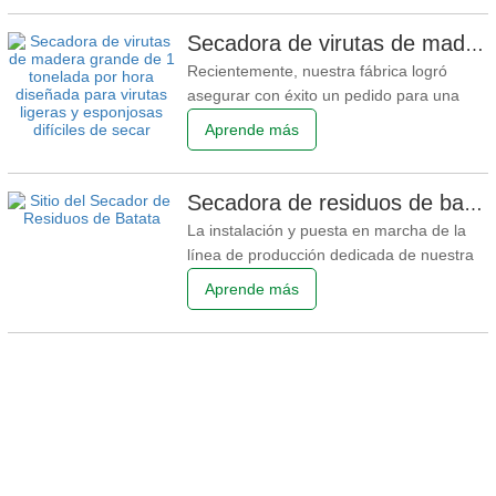
madera dura. Recorrieron
secuencialmente el taller de
Secadora de virutas de madera grande de 4 toneladas por hora diseñada para virutas ligeras y esponjosas difíciles de secar
procesamiento y el área de ensamblaje de
Recientemente, nuestra fábrica logró
equipos, comprendiendo todo el proceso
asegurar con éxito un pedido para una
secadora de virutas de madera a gran
Aprende más
escala con una capacidad de producción
de 4 toneladas por hora. Este equipo está
diseñado específicamente para la
Secadora de residuos de batata dulce personalizada y rara con producción confiable y calidad
desafiante tarea de secar virutas de
La instalación y puesta en marcha de la
madera ligeras y sueltas, abordando
línea de producción dedicada de nuestra
fábrica para pulpa de batata en las
Aprende más
instalaciones del cliente se han
completado con éxito. Tras una prueba de
funcionamiento exitosa, el equipo ha
entrado oficialmente en producción
estable. La pulpa de batata es un