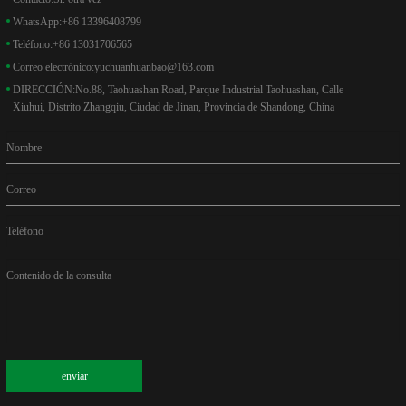
WhatsApp:
+86 13396408799
Teléfono:
+86 13031706565
Correo electrónico:
yuchuanhuanbao@163.com
DIRECCIÓN:
No.88, Taohuashan Road, Parque Industrial Taohuashan, Calle
Xiuhui, Distrito Zhangqiu, Ciudad de Jinan, Provincia de Shandong, China
Nombre
Correo
Teléfono
Contenido de la consulta
enviar