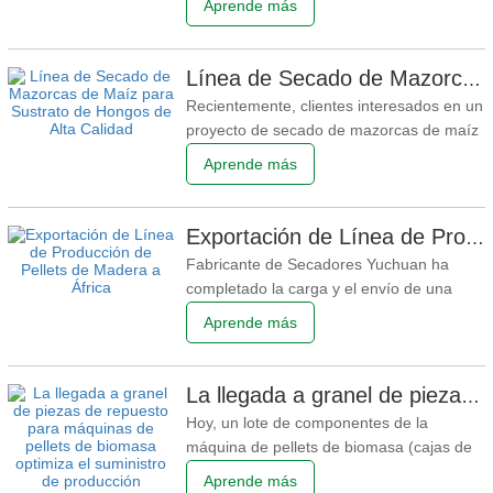
Aprende más
enviado con éxito a un cliente en el
extranjero. La secadora de hojas de caña
de azúcar entregada está diseñada para
Línea de Secado de Mazorcas de Maíz para Sustrato de Hongos de Alta Calidad
secar eficientemente hojas de caña de
Recientemente, clientes interesados en un
azúcar y residuos agrícolas de
proyecto de secado de mazorcas de maíz
visitaron Yuchuan para centrarse en
Aprende más
investigar el valor de aplicación central de
las mazorcas de maíz secas en el campo
del residuo fúngico (medio de cultivo). Las
Exportación de Línea de Producción de Pellets de Madera a África
mazorcas de maíz son un subproducto
Fabricante de Secadores Yuchuan ha
agrícola renovable
completado la carga y el envío de una
línea completa de producción de pellets de
Aprende más
astillas de madera. Todo el equipo fue
embalado en contenedores y enviado a un
país africano rico en recursos forestales,
La llegada a granel de piezas de repuesto para máquinas de pellets de biomasa optimiza el suministro de producción
proporcionando una solución integral e
Hoy, un lote de componentes de la
integrada de
máquina de pellets de biomasa (cajas de
engranajes y motores) llegó a la fábrica y
Aprende más