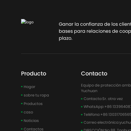
Contac
Ganar la confianza de los clien
bases para relaciones de coope
plazo.
Producto
Contacto
Equipo de protección ambie
Hogar
Yuchuan
sobre tu ropa
Contacto:
Sr. otra vez
Productos
WhatsApp:
+86 13396408
caso
Teléfono:
+86 1303170656
Noticias
Correo electrónico:
yuch
Contactos
DIRECCIÓN:
No.88, Taohu