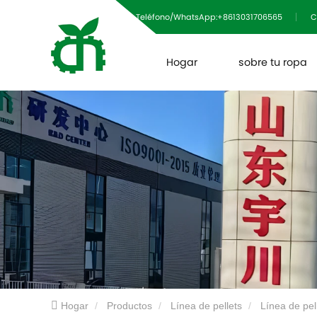
Teléfono/WhatsApp:+8613031706565
C
Hogar
sobre tu ropa
Hogar
Productos
Línea de pellets
Línea de pel