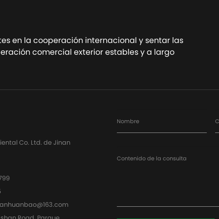
ta ahora
Contacta ahora
tes en la cooperación internacional y sentar las
ración comercial exterior estables y a largo
Nombre
C
ntal Co. Ltd. de Jinan
Contenido de la consulta
799
5
uanhuanbao@163.com
ashan Road, Parque