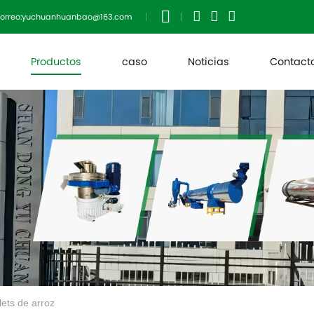
orreo:yuchuanhuanbao@163.com
Productos
caso
Noticias
Contact
lets de arroz