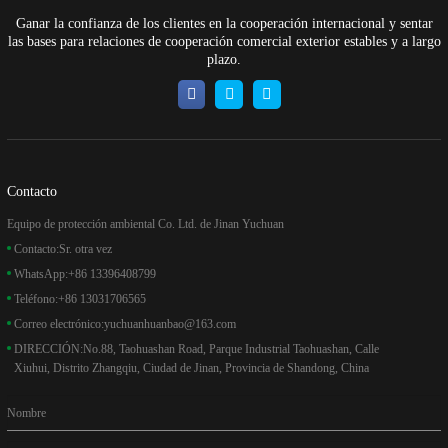
Ganar la confianza de los clientes en la cooperación internacional y sentar
las bases para relaciones de cooperación comercial exterior estables y a largo
plazo.
Contacto
Equipo de protección ambiental Co. Ltd. de Jinan Yuchuan
Contacto:
Sr. otra vez
WhatsApp:
+86 13396408799
Teléfono:
+86 13031706565
Correo electrónico:
yuchuanhuanbao@163.com
DIRECCIÓN:
No.88, Taohuashan Road, Parque Industrial Taohuashan, Calle
Xiuhui, Distrito Zhangqiu, Ciudad de Jinan, Provincia de Shandong, China
Nombre