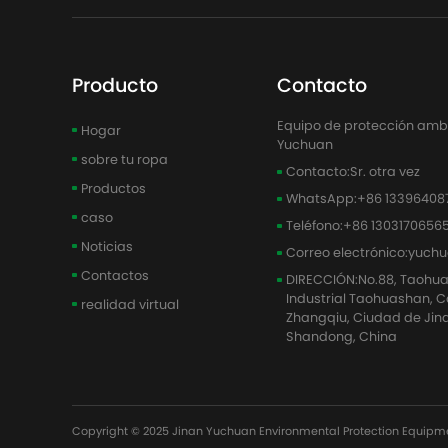
Producto
Contacto
Equipo de protección ambie
Hogar
Yuchuan
sobre tu ropa
Contacto:
Sr. otra vez
Productos
WhatsApp:
+86 13396408
caso
Teléfono:
+86 1303170656
Noticias
Correo electrónico:
yuch
Contactos
DIRECCIÓN:
No.88, Taohu
Industrial Taohuashan, Cal
realidad virtual
Zhangqiu, Ciudad de Jina
Shandong, China
Copyright © 2025
Jinan Yuchuan Environmental Protection Equipme