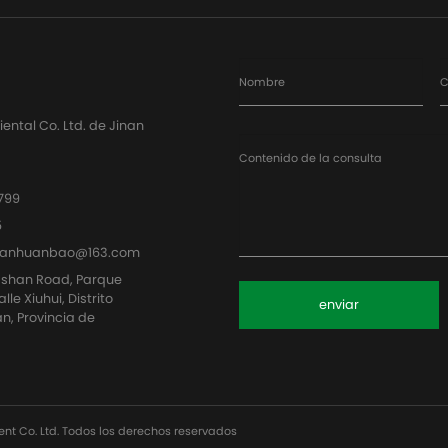
Nombre
C
ntal Co. Ltd. de Jinan
Contenido de la consulta
799
5
uanhuanbao@163.com
ashan Road, Parque
le Xiuhui, Distrito
enviar
n, Provincia de
nt Co. Ltd. Todos los derechos reservados