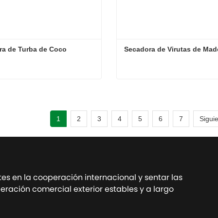
ra de Turba de Coco
Secadora de Virutas de Mad
ra de Turba de Coco
Secadora de Virutas de Ma
ta ahora
Contacta ahora
1
2
3
4
5
6
7
Sigui
tes en la cooperación internacional y sentar las
ración comercial exterior estables y a largo