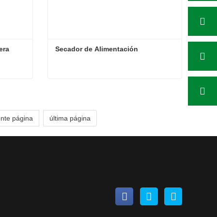
era
Secador de Alimentación
dera
Secador de Alimentación
Contacta ahora
ente página
última página