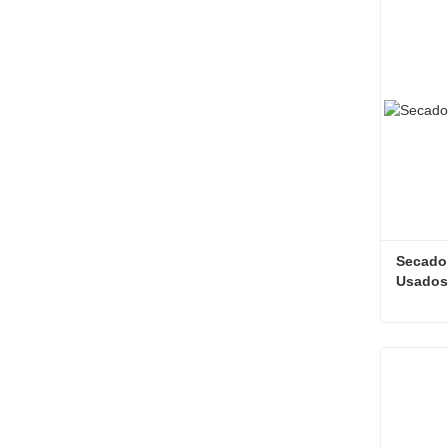
Contac
Secador
Usados
Contac