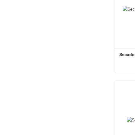
Secador
Secador
Contac