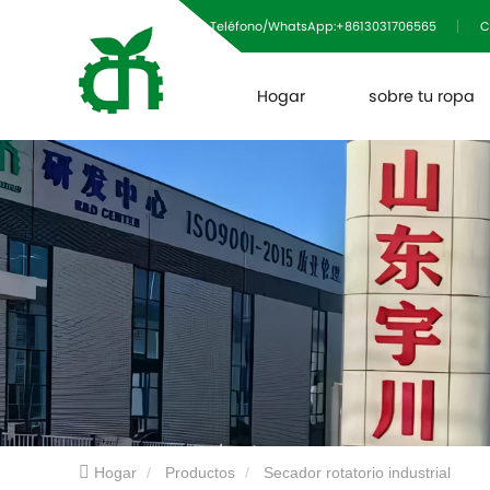
Teléfono/WhatsApp:+8613031706565
C
Hogar
sobre tu ropa
Hogar
Productos
Secador rotatorio industrial