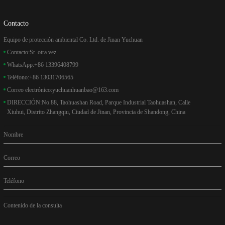
Contacto
Equipo de protección ambiental Co. Ltd. de Jinan Yuchuan
Contacto:
Sr. otra vez
WhatsApp:
+86 13396408799
Teléfono:
+86 13031706565
Correo electrónico:
yuchuanhuanbao@163.com
DIRECCIÓN:
No.88, Taohuashan Road, Parque Industrial Taohuashan, Calle
Xiuhui, Distrito Zhangqiu, Ciudad de Jinan, Provincia de Shandong, China
Nombre
Correo
Teléfono
Contenido de la consulta