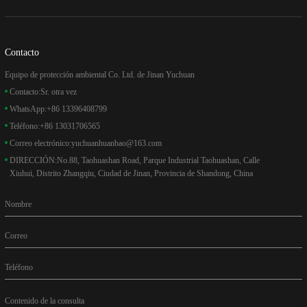
Contacto
Equipo de protección ambiental Co. Ltd. de Jinan Yuchuan
Contacto:
Sr. otra vez
WhatsApp:
+86 13396408799
Teléfono:
+86 13031706565
Correo electrónico:
yuchuanhuanbao@163.com
DIRECCIÓN:
No.88, Taohuashan Road, Parque Industrial Taohuashan, Calle
Xiuhui, Distrito Zhangqiu, Ciudad de Jinan, Provincia de Shandong, China
Nombre
Correo
Teléfono
Contenido de la consulta