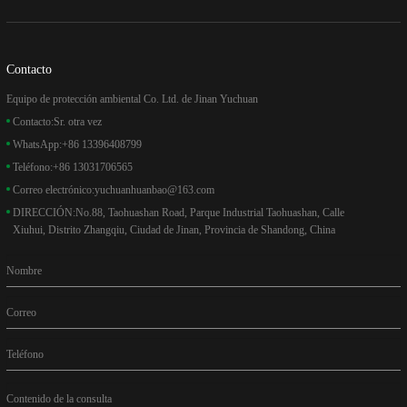
Contacto
Equipo de protección ambiental Co. Ltd. de Jinan Yuchuan
Contacto:
Sr. otra vez
WhatsApp:
+86 13396408799
Teléfono:
+86 13031706565
Correo electrónico:
yuchuanhuanbao@163.com
DIRECCIÓN:
No.88, Taohuashan Road, Parque Industrial Taohuashan, Calle
Xiuhui, Distrito Zhangqiu, Ciudad de Jinan, Provincia de Shandong, China
Nombre
Correo
Teléfono
Contenido de la consulta