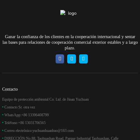
Ganar la confianza de los clientes en la cooperación internacional y sentar
las bases para relaciones de cooperación comercial exterior estables y a largo
plazo.
Contacto
Equipo de protección ambiental Co. Ltd. de Jinan Yuchuan
Contacto:
Sr. otra vez
WhatsApp:
+86 13396408799
Teléfono:
+86 13031706565
Correo electrónico:
yuchuanhuanbao@163.com
DIRECCIÓN:
No.88, Taohuashan Road, Parque Industrial Taohuashan, Calle