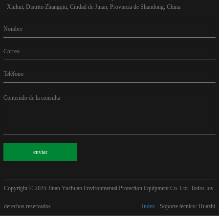
Xiuhui, Distrito Zhangqiu, Ciudad de Jinan, Provincia de Shandong, China
Nombre
Correo
Teléfono
Contenido de la consulta
enviar
Copyright © 2025
Jinan Yuchuan Environmental Protection Equipment Co. Ltd. Todos los
derechos reservados
Index
Soporte técnico: Huazhi