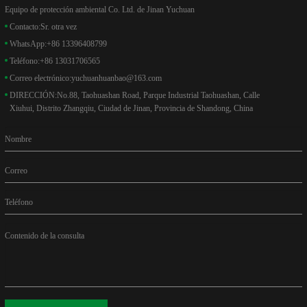
Equipo de protección ambiental Co. Ltd. de Jinan Yuchuan
Contacto:
Sr. otra vez
WhatsApp:
+86 13396408799
Teléfono:
+86 13031706565
Correo electrónico:
yuchuanhuanbao@163.com
DIRECCIÓN:
No.88, Taohuashan Road, Parque Industrial Taohuashan, Calle
Xiuhui, Distrito Zhangqiu, Ciudad de Jinan, Provincia de Shandong, China
Nombre
Correo
Teléfono
Contenido de la consulta