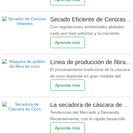
humedad, diseño de aislamiento contra
incendios que elimina el riesgo de
incendio, alta eficiencia para el secado de
Secado Eficiente de Cenizas Volantes y Calor de Biomasa: Desbloqueando el Valor de los Residuos Industriales
residuos de madera, personalización
Con regulaciones ambientales globales
completa de la línea de pellets de
cada vez más estrictas y la creciente
popularidad del concepto de economía
Aprende más
circular, la recuperación de recursos de
residuos sólidos industriales se ha
convertido en una tendencia inevitable. El
Línea de producción de fibra de coco de alta eficiencia: Solución ideal para la fabricación global de sustratos hortícolas
equipo de secado de cenizas volantes
El procesamiento tradicional de la cáscara
ayuda a los clientes a
de coco depende en gran medida del
secado solar natural y operaciones
Aprende más
semimanuales, que presentan baja
eficiencia de producción, contenido de
humedad inestable en el producto final,
La secadora de cáscara de coco de ahorro de energía ve una creciente demanda en el extranjero con pedidos en aumento en el sudeste asiático
altos niveles de impurezas y capacidad de
Tendencias del Mercado y Demanda
producción limitada. Como
Recientemente, con el rápido desarrollo
de las industrias globales de
Aprende más
procesamiento profundo de cáscara de