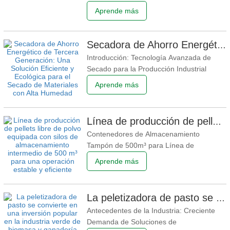
de destilería Con la creciente demanda de
Aprende más
protección ambiental y reciclaje de
recursos, el aprovechamiento integral de
subproductos agrícolas e industriales se
Secadora de Ahorro Energético de Tercera Generación: Una Solución Eficiente y Ecológica para el Secado de Materiales con Alta Humedad
ha convertido en una tendencia importante
Introducción: Tecnología Avanzada de
a nivel mundial.
Secado para la Producción Industrial
Moderna En industrias como la energía de
Aprende más
biomasa, la producción de fertilizantes
orgánicos, el reciclaje de residuos
agrícolas y el tratamiento ambiental, el
Línea de producción de pellets libre de polvo equipada con silos de almacenamiento intermedio de 500 m³ para una operación estable y eficiente
equipo de secado desempeña un papel
Contenedores de Almacenamiento
crítico en la eficiencia de
Tampón de 500m³ para Línea de
Producción de Pellets Sin Polvo en
Aprende más
Fabricación: Mejorando la Operación
Industrial Estable y Eficiente Con el rápido
desarrollo de la bioenergía, los
La peletizadora de pasto se convierte en una inversión popular en la industria verde de biomasa y ganadería
combustibles renovables y las industrias
Antecedentes de la Industria: Creciente
sostenibles a nivel mundial, los clientes
Demanda de Soluciones de
están