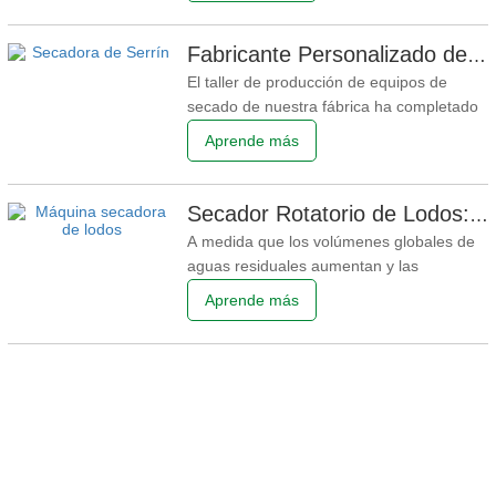
coco, producción de carbón activado y
energía de biomasa, los secadores de
Fabricante Personalizado de Secadora de Serrín | Entrega de Equipos de Secado de Serrín
cáscara de coco de alto rendimiento se
El taller de producción de equipos de
han convertido en equipos muy solicitados
secado de nuestra fábrica ha completado
en
la carga y el envío de un secador de
Aprende más
astillas de madera tipo tambor fabricado a
medida, que ha sido entregado a la
empresa manufacturera. Este lote de
Secador Rotatorio de Lodos: La Solución Sostenible para la Gestión Moderna de Lodos
equipos de secado de astillas de madera
A medida que los volúmenes globales de
fue diseñado a medida para la
aguas residuales aumentan y las
regulaciones ambientales se endurecen, la
Aprende más
necesidad de un tratamiento de lodos
eficiente y confiable nunca ha sido mayor.
En el corazón de la gestión moderna de
lodos se encuentra el secador rotatorio de
lodos, un sistema