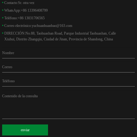
Contacto:
Sr. otra vez
WhatsApp:
+86 13396408799
Teléfono:
+86 13031706565
Correo electrónico:
yuchuanhuanbao@163.com
DIRECCIÓN:
No.88, Taohuashan Road, Parque Industrial Taohuashan, Calle
Xiuhui, Distrito Zhangqiu, Ciudad de Jinan, Provincia de Shandong, China
Nombre
Correo
Teléfono
Contenido de la consulta
enviar