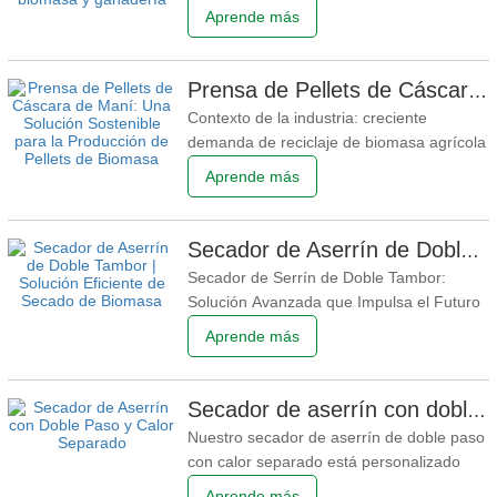
Procesamiento de Biomasa de Pasto Con
Aprende más
el rápido desarrollo de las energías
renovables, la agricultura verde y la
economía circular, la tecnología de
Prensa de Pellets de Cáscara de Maní: Una Solución Sostenible para la Producción de Pellets de Biomasa
procesamiento de biomasa está atrayendo
Contexto de la industria: creciente
cada vez más atención en el mercado
demanda de reciclaje de biomasa agrícola
global.
A medida que la atención mundial sobre
Aprende más
las energías renovables, el desarrollo bajo
en carbono y el uso sostenible de la
agricultura continúa creciendo, la
Secador de Aserrín de Doble Tambor | Solución Eficiente de Secado de Biomasa
producción de pellets de biomasa se ha
Secador de Serrín de Doble Tambor:
convertido en un área clave
Solución Avanzada que Impulsa el Futuro
de la Industria de Secado de Biomasa El
Aprende más
Crecimiento de la Industria Global de
Biomasa Genera Nueva Demanda de
Equipos de Secado Eficientes Con la
Secador de aserrín con doble paso y calor separado enviado a Camboya Proveedor de secador de biomasa
creciente demanda de energía renovable
Nuestro secador de aserrín de doble paso
y la utilización sostenible de recursos
con calor separado está personalizado
para aserrín de Camboya con alta
Aprende más