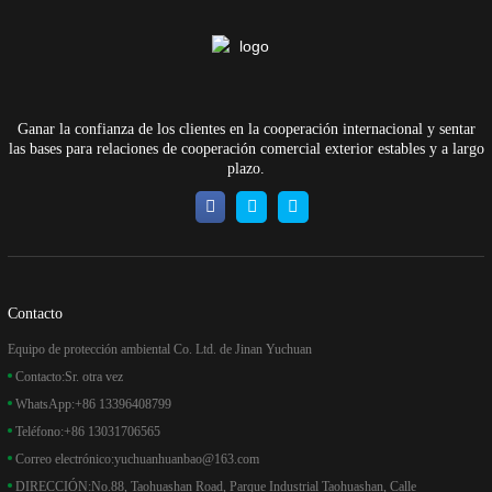
Ganar la confianza de los clientes en la cooperación internacional y sentar
las bases para relaciones de cooperación comercial exterior estables y a largo
plazo.
Contacto
Equipo de protección ambiental Co. Ltd. de Jinan Yuchuan
Contacto:
Sr. otra vez
WhatsApp:
+86 13396408799
Teléfono:
+86 13031706565
Correo electrónico:
yuchuanhuanbao@163.com
DIRECCIÓN:
No.88, Taohuashan Road, Parque Industrial Taohuashan, Calle