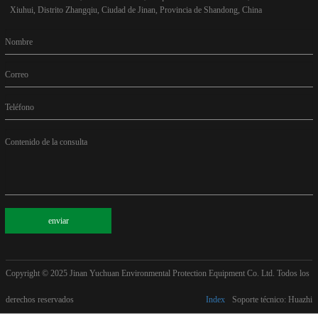
Xiuhui, Distrito Zhangqiu, Ciudad de Jinan, Provincia de Shandong, China
Nombre
Correo
Teléfono
Contenido de la consulta
enviar
Copyright © 2025
Jinan Yuchuan Environmental Protection Equipment Co. Ltd. Todos los
derechos reservados
Index
Soporte técnico: Huazhi