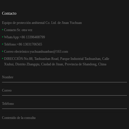
Contacto
Equipo de protección ambiental Co. Ltd. de Jinan Yuchuan
Contacto:
Sr. otra vez
WhatsApp:
+86 13396408799
Teléfono:
+86 13031706565
Correo electrónico:
yuchuanhuanbao@163.com
DIRECCIÓN:
No.88, Taohuashan Road, Parque Industrial Taohuashan, Calle
Xiuhui, Distrito Zhangqiu, Ciudad de Jinan, Provincia de Shandong, China
Nombre
Correo
Teléfono
Contenido de la consulta