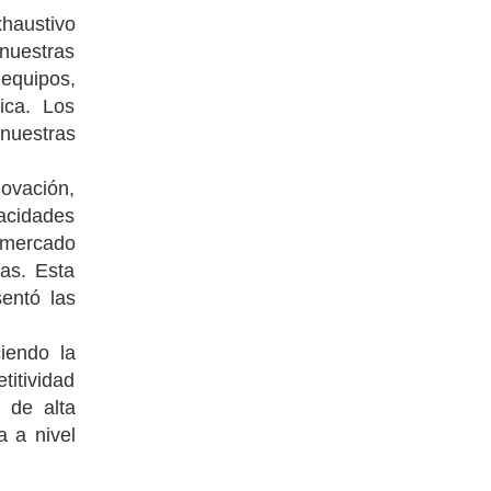
xhaustivo
nuestras
 equipos,
ica. Los
 nuestras
ovación,
pacidades
 mercado
cas. Esta
sentó las
iendo la
itividad
 de alta
a a nivel