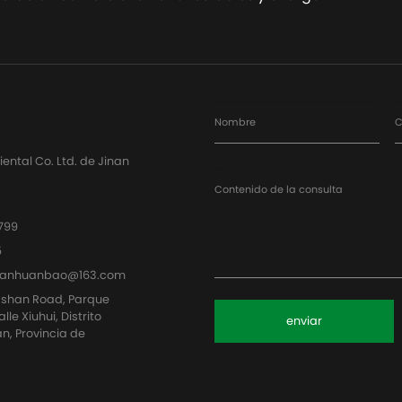
Nombre
C
ntal Co. Ltd. de Jinan
Contenido de la consulta
799
5
uanhuanbao@163.com
ashan Road, Parque
le Xiuhui, Distrito
enviar
n, Provincia de