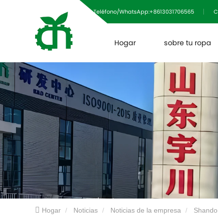
Teléfono/WhatsApp:+8613031706565
C
Hogar
sobre tu ropa
Hogar
Noticias
Noticias de la empresa
Shandon