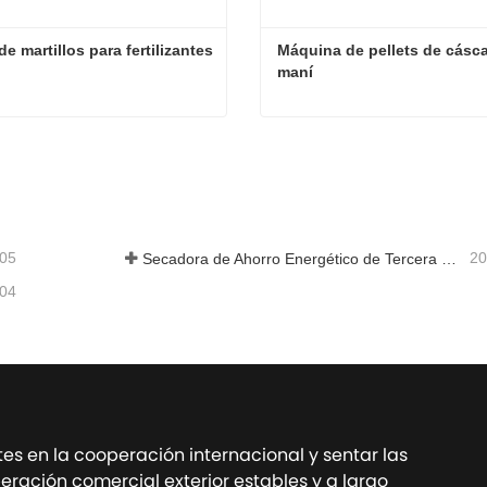
e martillos para fertilizantes
Máquina de pellets de cásca
maní
Molino de martillos para fertilizantes
ta ahora
Contacta ahora
-05
20
Secadora de Ahorro Energético de Tercera Generación: Una Solución Eficiente y Ecológica para el Secado de Materiales con Alta Humedad
-04
tes en la cooperación internacional y sentar las
ración comercial exterior estables y a largo