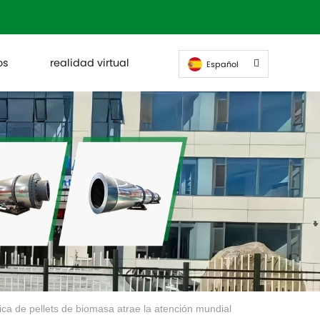
os
realidad virtual
Español
ica de pellets de biomasa atrae la atención mundial