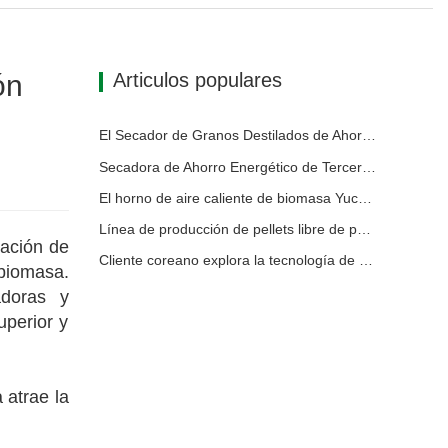
ón
Articulos populares
El Secador de Granos Destilados de Ahorro Energético Yuchuan Proporciona una Solución Eficiente para el Procesamiento de Materiales con Alta Humedad
Secadora de Ahorro Energético de Tercera Generación: Una Solución Eficiente y Ecológica para el Secado de Materiales con Alta Humedad
El horno de aire caliente de biomasa Yuchuan exportado a Indonesia proporciona un suministro de calor eficiente y estable para sistemas de secado
Línea de producción de pellets libre de polvo equipada con silos de almacenamiento intermedio de 500 m³ para una operación estable y eficiente
ación de
Cliente coreano explora la tecnología de secado y granulación de estiércol de pollo
 biomasa.
adoras y
uperior y