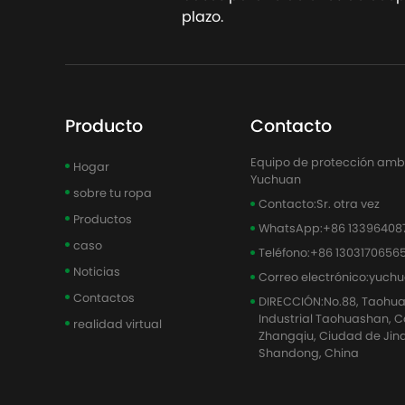
plazo.
Producto
Contacto
Equipo de protección ambie
Hogar
Yuchuan
sobre tu ropa
Contacto:
Sr. otra vez
Productos
WhatsApp:
+86 13396408
caso
Teléfono:
+86 1303170656
Noticias
Correo electrónico:
yuch
Contactos
DIRECCIÓN:
No.88, Taohu
Industrial Taohuashan, Cal
realidad virtual
Zhangqiu, Ciudad de Jina
Shandong, China