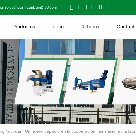
orreo:yuchuanhuanbao@163.com
Productos
caso
Noticias
Contact
g Yuchuan: Un nuevo capítulo en la cooperación internacional: la fábr