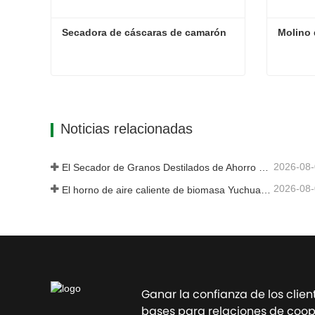
Secadora de cáscaras de camarón
Molino d
Secadora de cáscaras de camarón
Contacta ahora
Contac
Noticias relacionadas
2026-08
El Secador de Granos Destilados de Ahorro Energético Yuchuan Proporciona una Solución Eficiente para el Procesamiento de Materiales con Alta Humedad
2026-08
El horno de aire caliente de biomasa Yuchuan exportado a Indonesia proporciona un suministro de calor eficiente y estable para sistemas de secado
Ganar la confianza de los clien
bases para relaciones de coope