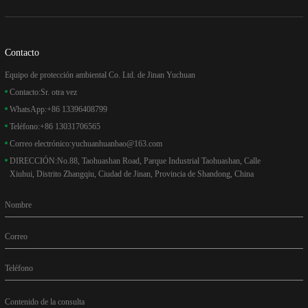
Contacto
Equipo de protección ambiental Co. Ltd. de Jinan Yuchuan
Contacto:
Sr. otra vez
WhatsApp:
+86 13396408799
Teléfono:
+86 13031706565
Correo electrónico:
yuchuanhuanbao@163.com
DIRECCIÓN:
No.88, Taohuashan Road, Parque Industrial Taohuashan, Calle
Xiuhui, Distrito Zhangqiu, Ciudad de Jinan, Provincia de Shandong, China
Nombre
Correo
Teléfono
Contenido de la consulta